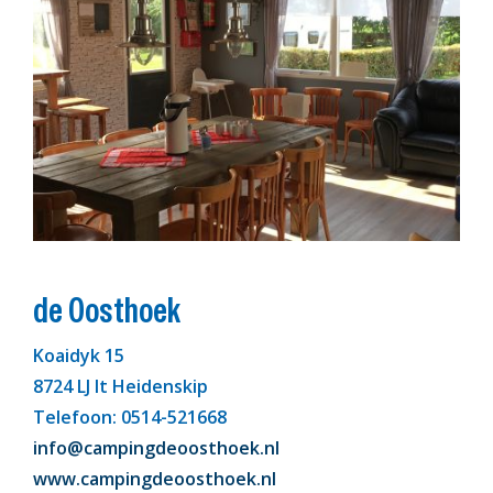
de Oosthoek
Koaidyk 15
8724 LJ It Heidenskip
Telefoon: 0514-521668
info@campingdeoosthoek.nl
www.campingdeoosthoek.nl