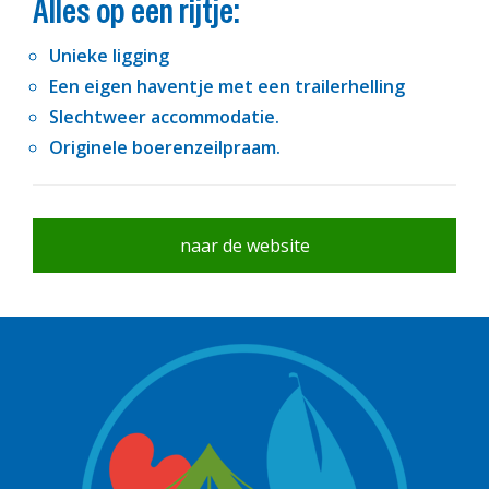
Alles op een rijtje:
Unieke ligging
Een eigen haventje met een trailerhelling
Slechtweer accommodatie.
Originele boerenzeilpraam.
naar de website