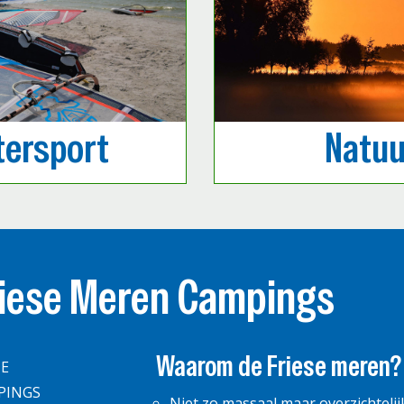
ersport
Natuu
riese Meren Campings
Waarom de Friese meren?
E
PINGS
Niet zo massaal maar overzichtelij