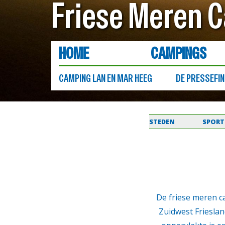
Friese Meren 
HOME
CAMPINGS
CAMPING LAN EN MAR HEEG
DE PRESSEFIN
STEDEN
SPORT
De friese meren ca
Zuidwest Frieslan