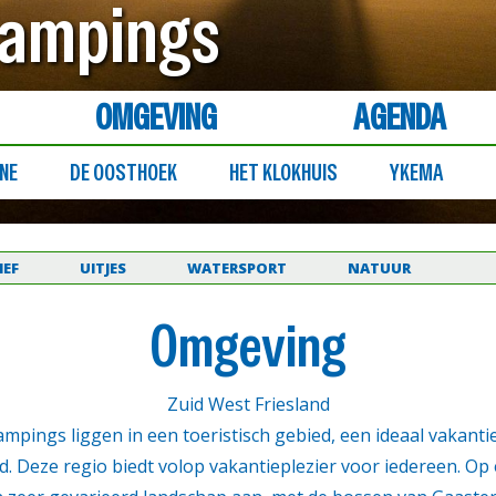
Campings
OMGEVING
AGENDA
NE
DE OOSTHOEK
HET KLOKHUIS
YKEMA
IEF
UITJES
WATERSPORT
NATUUR
Omgeving
Zuid West Friesland
mpings liggen in een toeristisch gebied, een ideaal vakanti
d. Deze regio biedt volop vakantieplezier voor iedereen. Op e