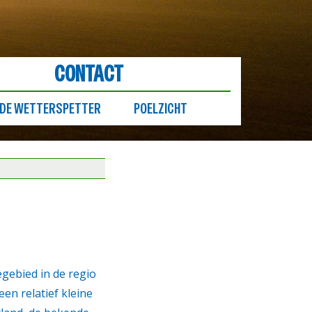
CONTACT
DE WETTERSPETTER
POELZICHT
egebied in de regio
en relatief kleine