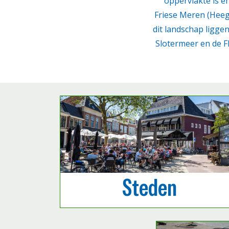
oppervlakte is e
Friese Meren (Heeg
dit landschap ligge
Slotermeer en de F
Steden