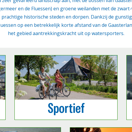
n zeer gevarieerd landschap aan, met de bossen van Gaaste
ermeer en de Fluessen) en groene weilanden met de zwart-w
n prachtige historische steden en dorpen. Dankzij de gunstig
luessen op een betrekkelijk korte afstand van de Gaasterla
het gebied aantrekkingskracht uit op watersporters.
Sportief