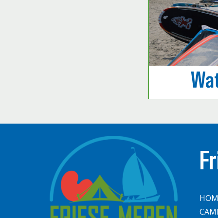
Wat
F
HOM
CAM