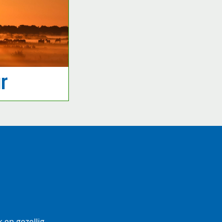
r
k en gezellig