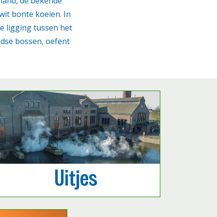
rland, de bekende
it bonte koeien. In
e ligging tussen het
ndse bossen, oefent
Uitjes